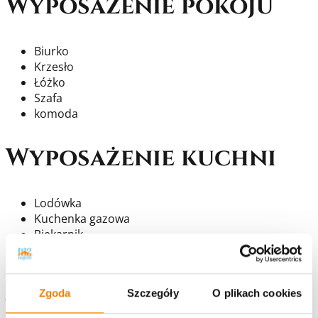
Wyposażenie pokoju
Biurko
Krzesło
Łóżko
Szafa
komoda
Wyposażenie kuchni
Lodówka
Kuchenka gazowa
Piekarnik
Zmywarka
Przybory kuchenne
Zgoda
Szczegóły
O plikach cookies
Wyposażenie