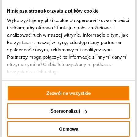
mieszkania
Niniejsza strona korzysta z plików cookie
Wykorzystujemy pliki cookie do spersonalizowania treści
i reklam, aby oferować funkcje społecznościowe i
Odkurzacz
analizować ruch w naszej witrynie. Informacje o tym, jak
Suszarka na ubrania
korzystasz z naszej witryny, udostępniamy partnerom
internet
umeblowane-pokoje
społecznościowym, reklamowym i analitycznym.
Zabudowa meblowa kuchenna
Partnerzy mogą połączyć te informacje z innymi danymi
Zabudowa meblowa łazienkowa
otrzymanymi od Ciebie lub uzyskanymi podczas
korzystania z ich usług.
Dodatkowe informacje
Zezwól na wszystkie
📍 W pobliżu znajdują się najważniejsze uczelnie miasta:
🎓
Uniwersytet Rzeszowski
Spersonalizuj
— Wydział Ekonomii
— Wydział Filologiczny
Odmowa
— Wydział Medyczny