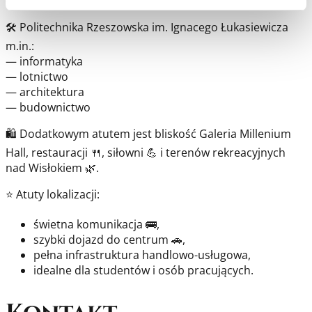
— Wydział Pedagogiki
🛠️
Politechnika Rzeszowska im. Ignacego Łukasiewicza
m.in.:
— informatyka
— lotnictwo
— architektura
— budownictwo
🛍️ Dodatkowym atutem jest bliskość
Galeria Millenium
Hall
, restauracji 🍴, siłowni 💪 i terenów rekreacyjnych
nad Wisłokiem 🌿.
⭐ Atuty lokalizacji:
świetna komunikacja 🚌,
szybki dojazd do centrum 🚗,
pełna infrastruktura handlowo-usługowa,
idealne dla studentów i osób pracujących.