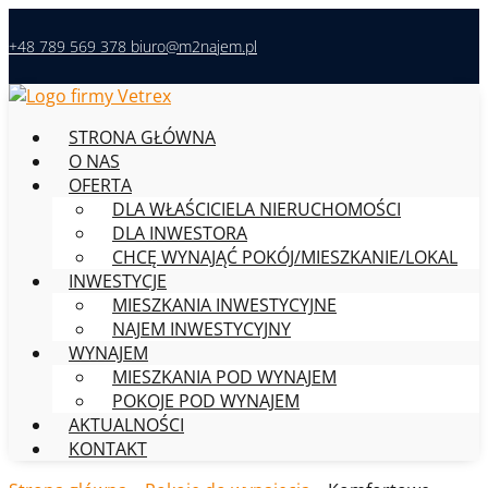
+48 789 569 378
biuro@m2najem.pl
STRONA GŁÓWNA
O NAS
OFERTA
DLA WŁAŚCICIELA NIERUCHOMOŚCI
DLA INWESTORA
CHCĘ WYNAJĄĆ POKÓJ/MIESZKANIE/LOKAL
INWESTYCJE
MIESZKANIA INWESTYCYJNE
NAJEM INWESTYCYJNY
WYNAJEM
MIESZKANIA POD WYNAJEM
POKOJE POD WYNAJEM
AKTUALNOŚCI
KONTAKT