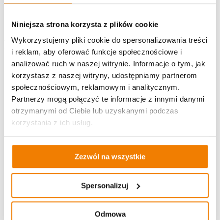
kartingowego
,
lotniska w Jasionce
,
biurowca Skyres
czy
Deloitte
.
Niniejsza strona korzysta z plików cookie
🚗 Szybki dojazd do centrum, autostrady i największych
Wykorzystujemy pliki cookie do spersonalizowania treści
firm w okolicy.
i reklam, aby oferować funkcje społecznościowe i
Spokojna, dobrze skomunikowana okolica – świetna na
analizować ruch w naszej witrynie. Informacje o tym, jak
co dzień.
korzystasz z naszej witryny, udostępniamy partnerom
społecznościowym, reklamowym i analitycznym.
🛏️ Pokój 1-osobowy – w
Partnerzy mogą połączyć te informacje z innymi danymi
otrzymanymi od Ciebie lub uzyskanymi podczas
pełni wyposażony:
korzystania z ich usług.
Wygodne
łóżko
Zezwól na wszystkie
Biurko z krzesłem
Szafa, komoda
Szybki Internet WiFi
Spersonalizuj
🍽️ Mieszkanie z pełnym
Odmowa