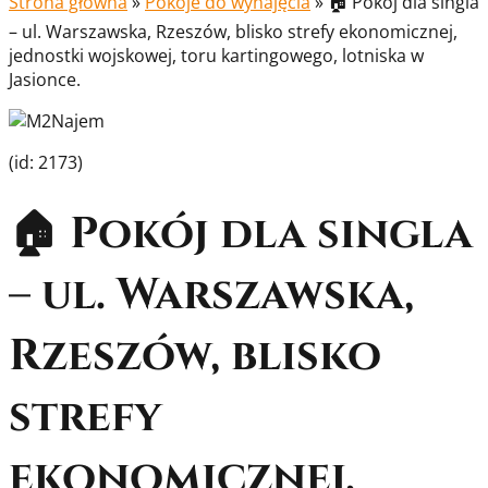
Strona główna
»
Pokoje do wynajęcia
»
🏠 Pokój dla singla
– ul. Warszawska, Rzeszów, blisko strefy ekonomicznej,
jednostki wojskowej, toru kartingowego, lotniska w
Jasionce.
(id: 2173)
🏠 Pokój dla singla
– ul. Warszawska,
Rzeszów, blisko
strefy
ekonomicznej,