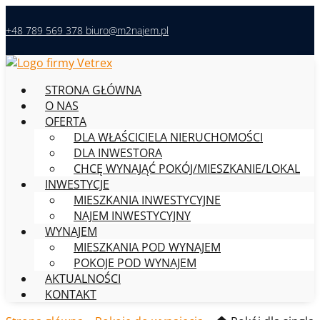
+48 789 569 378
biuro@m2najem.pl
STRONA GŁÓWNA
O NAS
OFERTA
DLA WŁAŚCICIELA NIERUCHOMOŚCI
DLA INWESTORA
CHCĘ WYNAJĄĆ POKÓJ/MIESZKANIE/LOKAL
INWESTYCJE
MIESZKANIA INWESTYCYJNE
NAJEM INWESTYCYJNY
WYNAJEM
MIESZKANIA POD WYNAJEM
POKOJE POD WYNAJEM
AKTUALNOŚCI
KONTAKT