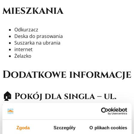
mieszkania
Odkurzacz
Deska do prasowania
Suszarka na ubrania
internet
Żelazko
Dodatkowe informacje
🏠 Pokój dla singla – ul.
Warszawska, Rzeszów
📍 Idealna lokalizacja dla osób pracujących –
blisko
Zgoda
Szczegóły
O plikach cookies
strefy ekonomicznej
,
jednostki wojskowej
,
toru