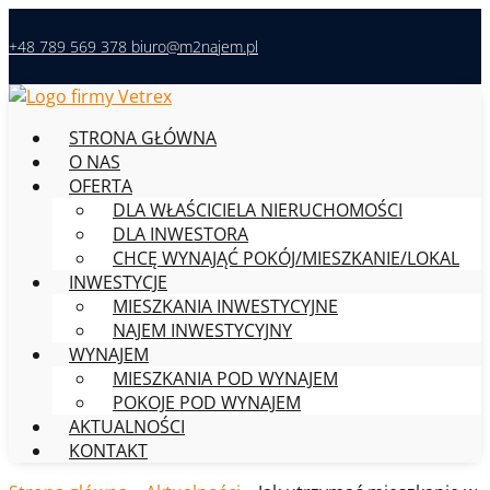
+48 789 569 378
biuro@m2najem.pl
STRONA GŁÓWNA
O NAS
OFERTA
DLA WŁAŚCICIELA NIERUCHOMOŚCI
DLA INWESTORA
CHCĘ WYNAJĄĆ POKÓJ/MIESZKANIE/LOKAL
INWESTYCJE
MIESZKANIA INWESTYCYJNE
NAJEM INWESTYCYJNY
WYNAJEM
MIESZKANIA POD WYNAJEM
POKOJE POD WYNAJEM
AKTUALNOŚCI
KONTAKT