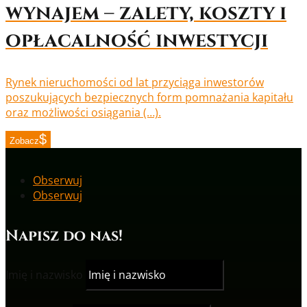
wynajem – zalety, koszty i
opłacalność inwestycji
Rynek nieruchomości od lat przyciąga inwestorów
poszukujących bezpiecznych form pomnażania kapitału
oraz możliwości osiągania (…).
Zobacz
Obserwuj
Obserwuj
Napisz do nas!
Imię i nazwisko