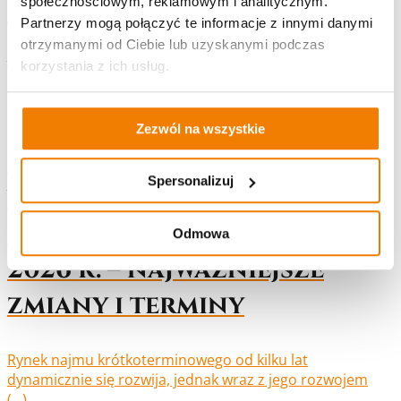
Pozostałe
społecznościowym, reklamowym i analitycznym.
Partnerzy mogą połączyć te informacje z innymi danymi
aktualności
otrzymanymi od Ciebie lub uzyskanymi podczas
$
korzystania z ich usług.
Zezwól na wszystkie
Nowe obowiązki
Spersonalizuj
właścicieli nieruchomości
na wynajem od 30 czerwca
Odmowa
2026 r. – najważniejsze
zmiany i terminy
Rynek najmu krótkoterminowego od kilku lat
dynamicznie się rozwija, jednak wraz z jego rozwojem
(…).