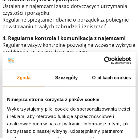
Ustalenie z najemcami zasad dotyczących utrzymania
czystości i porządku.
Regularne sprzątanie i dbanie o porządek zapobiegnie
powstawaniu trwałych zabrudzeń i zniszczeń.
4. Regularna kontrola i komunikacja z najemcami
Regularne wizyty kontrolne pozwolą na wczesne wykrycie
problemów i szybkie ich rozwiązanie.
Dbanie o mieszkanie i utrzymanie go w atrakcyjnym
stanie to klucz do przyciągnięcia i zatrzymania
najlepszych najemców.
Zgoda
Szczegóły
O plikach cookies
Regularna konserwacja, szybkie naprawy i dobra
komunikacja z najemcami zapewnią, że Twoja
nieruchomość będzie cieszyć się dużym
Niniejsza strona korzysta z plików cookie
zainteresowaniem i generować stabilny dochód.
Wykorzystujemy pliki cookie do spersonalizowania treści
Dowiedz się więcej !
i reklam, aby oferować funkcje społecznościowe i
M2 Najem
analizować ruch w naszej witrynie. Informacje o tym, jak
korzystasz z naszej witryny, udostępniamy partnerom